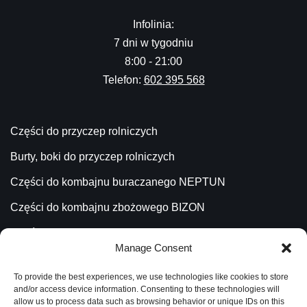
Infolinia:
7 dni w tygodniu
8:00 - 21:00
Telefon:
602 395 568
Części do przyczep rolniczych
Burty, boki do przyczep rolniczych
Części do kombajnu buraczanego NEPTUN
Części do kombajnu zbożowego BIZON
Części do kombajnu ziemniaczanego ANNA
Manage Consent
Części do ładowacza CYKLOP
To provide the best experiences, we use technologies like cookies to store
Części do Ładowacza TROLL
and/or access device information. Consenting to these technologies will
allow us to process data such as browsing behavior or unique IDs on this