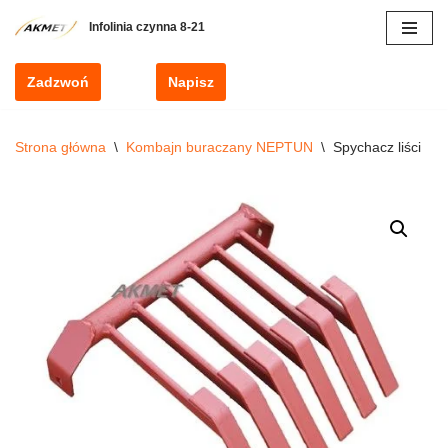
Przejdź
do
Zadzwoń
Napisz
treści
Strona główna
\
Kombajn buraczany NEPTUN
\
Spychacz liści