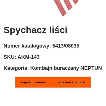
Spychacz liści
Numer katalogowy:
5413/08035
SKU:
AKM-143
Kategoria:
Kombajn buraczany NEPTUN
napisz i zamów
zadzwoń i zamów