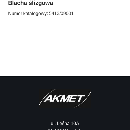
Blacha ślizgowa
Numer katalogowy: 5413/09001
G
Nu
ul. Leśna 10A