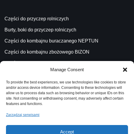
Części do przyczep rolniczych
Burty, boki do przyczep rolniczych
Części do kombajnu buraczanego NEPTUN
Części do kombajnu zbożowego BIZON
Części do kombajnu ziemniaczanego ANNA
Manage Consent
Części do ładowacza CYKLOP
To provide the best experiences, we use technologies like cookies to store
Części do Ładowacza TROLL
and/or access device information. Consenting to these technologies will
allow us to process data such as browsing behavior or unique IDs on this
site. Not consenting or withdrawing consent, may adversely affect certain
features and functions.
Katalog
Zarządzaj serwisami
Aktualności
Blog
Accept