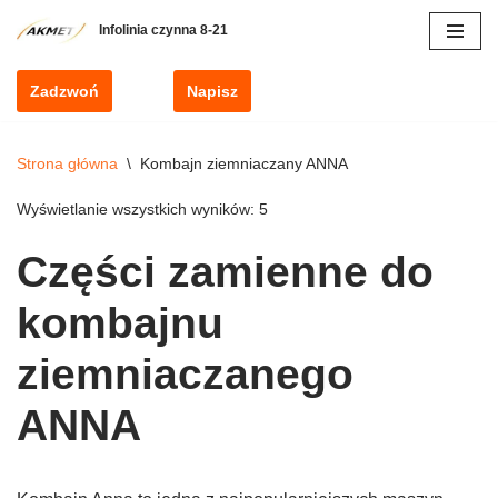
Przejdź
do
Zadzwoń
Napisz
treści
Strona główna
\
Kombajn ziemniaczany ANNA
Wyświetlanie wszystkich wyników: 5
Części zamienne do
kombajnu
ziemniaczanego
ANNA