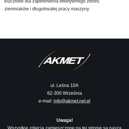
kluczowe dla zapewnienia efektywnego zbioru
ziemniaków i długotrwałej pracy maszyny.
ul. Leśna 10A
62-300 Września
e-mail:
info@akmet.net.pl
Uwaga!
Wszystkie zdjęcia zamieszczone na tej stronie są naszą