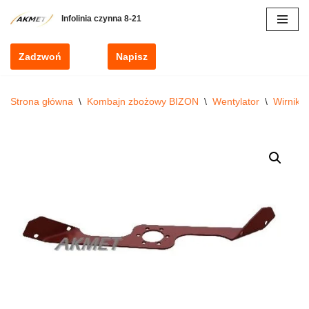
Przejdź
do
Zadzwoń
Napisz
treści
Strona główna
\
Kombajn zbożowy BIZON
\
Wentylator
\
Wirnik
\