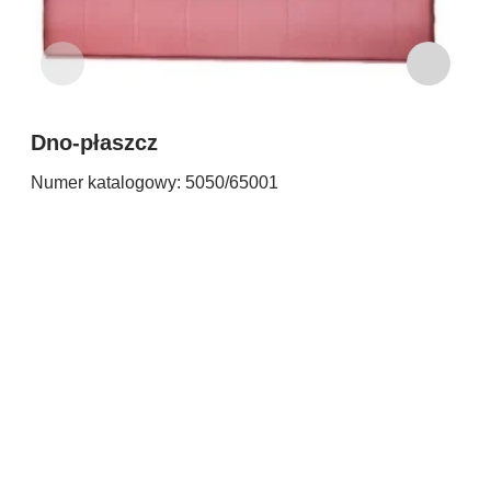
Dno-płaszcz
D
Numer katalogowy: 5050/65001
Nu