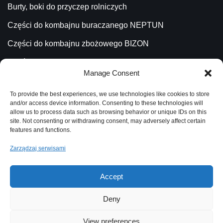
Burty, boki do przyczep rolniczych
Części do kombajnu buraczanego NEPTUN
Części do kombajnu zbożowego BIZON
Części do kombajnu ziemniaczanego ANNA
Manage Consent
Części do ładowacza CYKLOP
To provide the best experiences, we use technologies like cookies to store
Części do Ładowacza TROLL
and/or access device information. Consenting to these technologies will
allow us to process data such as browsing behavior or unique IDs on this
site. Not consenting or withdrawing consent, may adversely affect certain
features and functions.
Katalog
Zarządzaj serwisami
Aktualności
Blog
Accept
Kontakt
Deny
Polityka plików cookies
View preferences