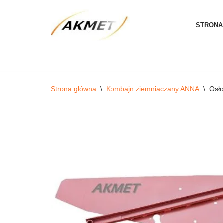
STRONA
Przejdź
do
treści
Strona główna
\
Kombajn ziemniaczany ANNA
\
Osło