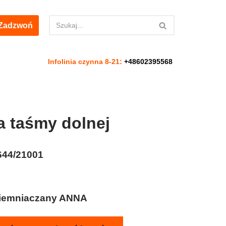
Zadzwoń
Infolinia czynna 8-21:
+48602395568
 taśmy dolnej
644/21001
iemniaczany ANNA