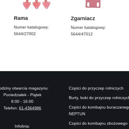
Rama
Zgarniacz
Numer katalogowy:
Numer katalogowy:
5644/27002
5644/47012
odziny otwarcia magazynu:
Części do przyczep rolniczych
Poniedziałek - Piątek
Burty, boki do przyczep rolniczyc
8:00 - 16:00
Części do kombajnu buraczaneg
Telefon:
61-4364986
NEPTUN
Części do kombajnu zbożowego
Infolinia: