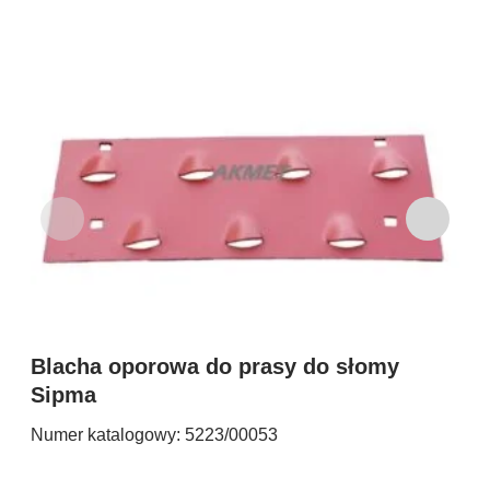
D
Blacha oporowa do prasy do słomy
Nu
Sipma
Numer katalogowy: 5223/00053