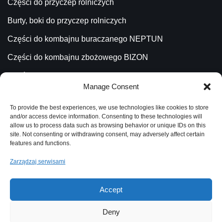
Części do przyczep rolniczych
Burty, boki do przyczep rolniczych
Części do kombajnu buraczanego NEPTUN
Części do kombajnu zbożowego BIZON
Części do kombajnu ziemniaczanego ANNA
Manage Consent
Części do ładowacza CYKLOP
To provide the best experiences, we use technologies like cookies to store
Części do Ładowacza TROLL
and/or access device information. Consenting to these technologies will
allow us to process data such as browsing behavior or unique IDs on this
site. Not consenting or withdrawing consent, may adversely affect certain
features and functions.
Katalog
Zarządzaj serwisami
Aktualności
Blog
Accept
Kontakt
Deny