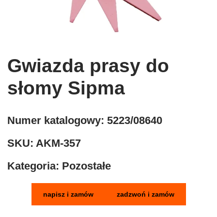
Gwiazda prasy do
słomy Sipma
Numer katalogowy:
5223/08640
SKU:
AKM-357
Kategoria:
Pozostałe
napisz i zamów
zadzwoń i zamów