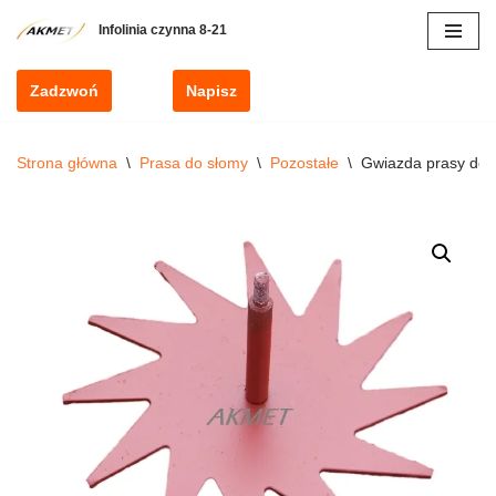
Przejdź
do
Zadzwoń
Napisz
treści
Strona główna
\
Prasa do słomy
\
Pozostałe
\
Gwiazda prasy do 