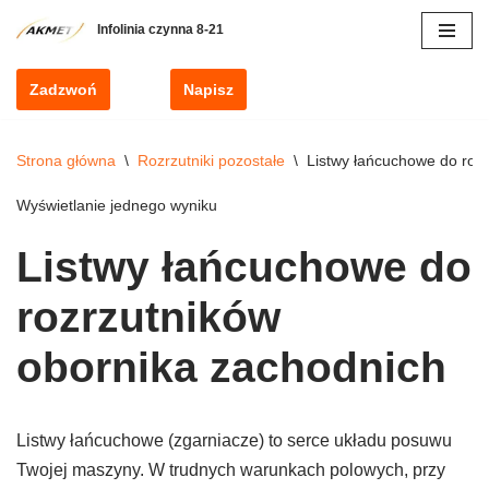
Przejdź
do
Zadzwoń
Napisz
treści
Strona główna
\
Rozrzutniki pozostałe
\
Listwy łańcuchowe do roz
Wyświetlanie jednego wyniku
Listwy łańcuchowe do
rozrzutników
obornika zachodnich
Listwy łańcuchowe (zgarniacze) to serce układu posuwu
Twojej maszyny. W trudnych warunkach polowych, przy