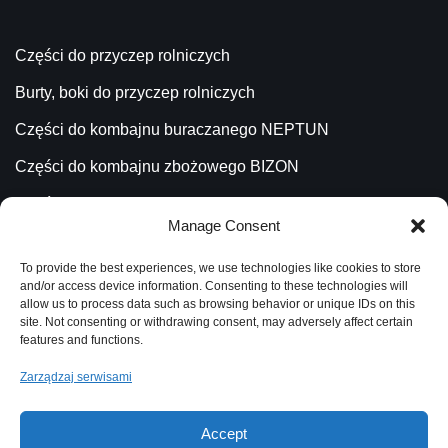
Części do przyczep rolniczych
Burty, boki do przyczep rolniczych
Części do kombajnu buraczanego NEPTUN
Części do kombajnu zbożowego BIZON
Części do kombajnu ziemniaczanego ANNA
Manage Consent
Części do ładowacza CYKLOP
To provide the best experiences, we use technologies like cookies to store
Części do Ładowacza TROLL
and/or access device information. Consenting to these technologies will
allow us to process data such as browsing behavior or unique IDs on this
site. Not consenting or withdrawing consent, may adversely affect certain
features and functions.
Katalog
Zarządzaj serwisami
Aktualności
Blog
Accept