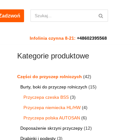
Zadzwoń
Infolinia czynna 8-21:
+48602395568
Kategorie produktowe
Części do przyczep rolniczych
42
Burty, boki do przyczep rolniczych
15
Przyczepa czeska BSS
3
Przyczepa niemiecka HL/HW
4
Przyczepa polska AUTOSAN
6
Doposażenie skrzyni przyczepy
12
Drabinki i podesty
3