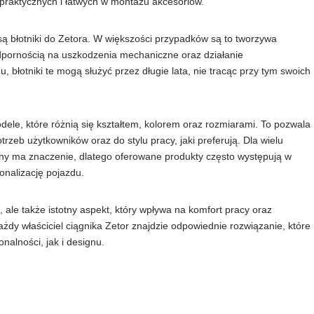
praktycznych i łatwych w montażu akcesoriów.
są błotniki do Zetora. W większości przypadków są to tworzywa
odpornością na uszkodzenia mechaniczne oraz działanie
 błotniki te mogą służyć przez długie lata, nie tracąc przy tym swoich
ele, które różnią się kształtem, kolorem oraz rozmiarami. To pozwala
rzeb użytkowników oraz do stylu pracy, jaki preferują. Dla wielu
yny ma znaczenie, dlatego oferowane produkty często występują w
onalizację pojazdu.
 ale także istotny aspekt, który wpływa na komfort pracy oraz
ażdy właściciel ciągnika Zetor znajdzie odpowiednie rozwiązanie, które
alności, jak i designu.