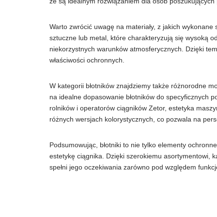
że są idealnym rozwiązaniem dla osób poszukujących 
Warto zwrócić uwagę na materiały, z jakich wykonane 
sztuczne lub metal, które charakteryzują się wysoką 
niekorzystnych warunków atmosferycznych. Dzięki temu,
właściwości ochronnych.
W kategorii błotników znajdziemy także różnorodne mod
na idealne dopasowanie błotników do specyficznych pot
rolników i operatorów ciągników Zetor, estetyka masz
różnych wersjach kolorystycznych, co pozwala na pers
Podsumowując, błotniki to nie tylko elementy ochronne,
estetykę ciągnika. Dzięki szerokiemu asortymentowi, k
spełni jego oczekiwania zarówno pod względem funkcjon