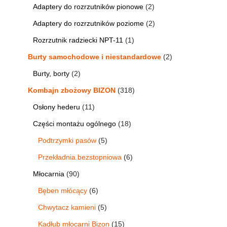
Adaptery do rozrzutników pionowe
2
Adaptery do rozrzutników poziome
2
Rozrzutnik radziecki NPT-11
1
Burty samochodowe i niestandardowe
2
Burty, borty
2
Kombajn zbożowy BIZON
318
Osłony hederu
11
Części montażu ogólnego
18
Podtrzymki pasów
5
Przekładnia bezstopniowa
6
Młocarnia
90
Bęben młócący
6
Chwytacz kamieni
5
Kadłub młocarni Bizon
15