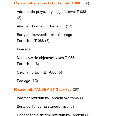
Rozrzutnik niemiecki Fortschritt T 088
57
Adapter do przyczepy objętościowej T-088
2
Adapter do rozrzutnika T-088
17
Burty do rozrzutnika niemieckiego
Fortschritt T-088
6
Inne
4
Nadstawy do objętościowych T-088
Fortschritt
8
Osłony Fortschritt T-088
5
Podłoga
15
Rozrzutnik TANDEM 6T Stary typ
20
Adapter rozrzutnika Tandem Warfama
12
Burty do Tandema starego typu
3
Doposażenie skrzyni rozrzutnika Tandem
1